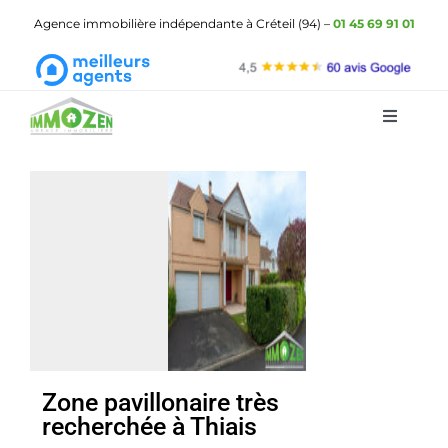
Passer
Agence immobilière indépendante à Créteil (94) –
01 45 69 91 01
au
contenu
Toggle
Navigat
ImmOzen
Les biens à vendre
Les biens à louer
Gestion locative
Demander une estimation
Zone pavillonaire très
recherchée à Thiais