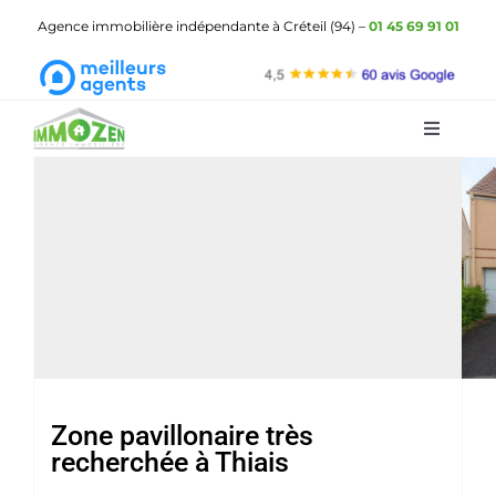
Passer
Agence immobilière indépendante à Créteil (94) –
01 45 69 91 01
au
contenu
Toggle
Navigat
ImmOzen
Les biens à vendre
Les biens à louer
Gestion locative
Demander une estimation
Zone pavillonaire très
recherchée à Thiais