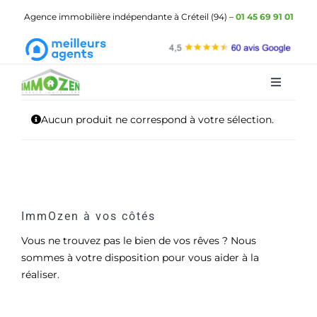
Passer
Agence immobilière indépendante à Créteil (94) –
01 45 69 91 01
au
contenu
Toggle
Navigat
ImmOzen
Aucun produit ne correspond à votre sélection.
Les biens à vendre
Les biens à louer
Gestion locative
ImmOzen à vos côtés
Vous ne trouvez pas le bien de vos rêves ? Nous
Demander une estimation
sommes à votre disposition pour vous aider à la
réaliser.