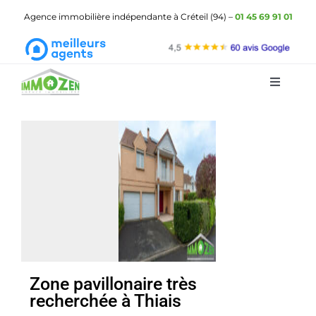
Passer
Agence immobilière indépendante à Créteil (94) –
01 45 69 91 01
au
contenu
Toggle
Navigat
ImmOzen
Les biens à vendre
Les biens à louer
Gestion locative
Demander une estimation
Zone pavillonaire très
recherchée à Thiais