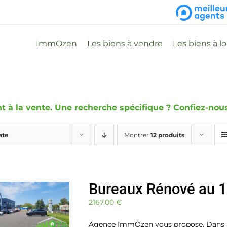
ImmOzen
Les biens à vendre
Les biens à l
 à la vente. Une recherche spécifique ? Confiez-nous 
ate
Montrer
12 produits
Bureaux Rénové au 1e
2167,00
€
Agence ImmOzen vous propose, Dans un