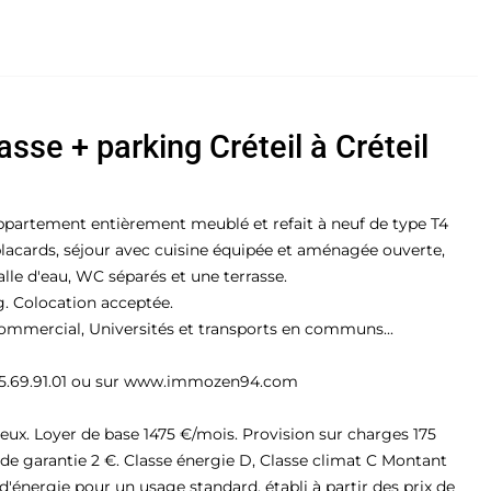
sse + parking Créteil à Créteil
artement entièrement meublé et refait à neuf de type T4
placards, séjour avec cuisine équipée et aménagée ouverte,
le d'eau, WC séparés et une terrasse.
. Colocation acceptée.
mmercial, Universités et transports en communs...
1.45.69.91.01 ou sur www.immozen94.com
eux. Loyer de base 1475 €/mois. Provision sur charges 175
 de garantie 2 €. Classe énergie D, Classe climat C Montant
énergie pour un usage standard, établi à partir des prix de