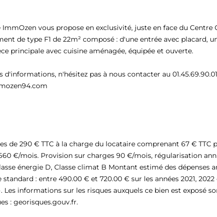
 ImmOzen vous propose en exclusivité, juste en face du Centr
ent de type F1 de 22m² composé : d'une entrée avec placard, un
èce principale avec cuisine aménagée, équipée et ouverte.
s d'informations, n'hésitez pas à nous contacter au 01.45.69.90.0
mozen94.com
es de 290 € TTC à la charge du locataire comprenant 67 € TTC pou
660 €/mois. Provision sur charges 90 €/mois, régularisation ann
lasse énergie D, Classe climat B Montant estimé des dépenses a
 standard : entre 490.00 € et 720.00 € sur les années 2021, 202
. Les informations sur les risques auxquels ce bien est exposé son
es : georisques.gouv.fr.