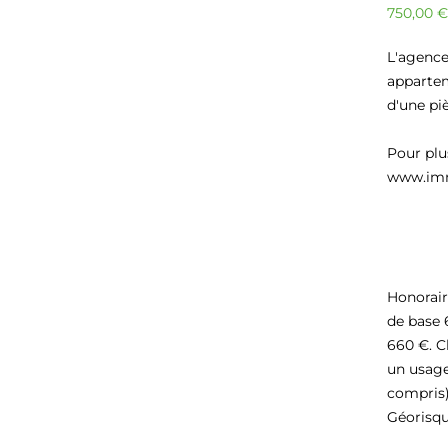
750,00
€
L'agence
appartem
d'une pi
Pour plu
www.im
Honorair
de base 
660 €. C
un usage
compris)
Géorisqu