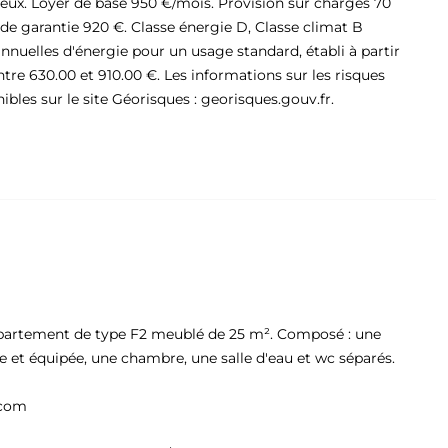
ieux. Loyer de base 950 €/mois. Provision sur charges 70
de garantie 920 €. Classe énergie D, Classe climat B
uelles d'énergie pour un usage standard, établi à partir
entre 630.00 et 910.00 €. Les informations sur les risques
bles sur le site Géorisques : georisques.gouv.fr.
rtement de type F2 meublé de 25 m². Composé : une
e et équipée, une chambre, une salle d'eau et wc séparés.
.com