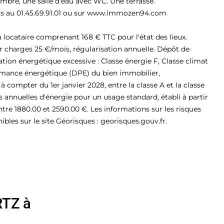
ambre, une salle d'eau avec WC. Une terrasse.
ous au 01.45.69.91.01 ou sur www.immozen94.com
 locataire comprenant 168 € TTC pour l'état des lieux.
r charges 25 €/mois, régularisation annuelle. Dépôt de
on énergétique excessive : Classe énergie F, Classe climat
ormance énergétique (DPE) du bien immobilier,
à compter du 1er janvier 2028, entre la classe A et la classe
nnuelles d'énergie pour un usage standard, établi à partir
entre 1880.00 et 2590.00 €. Les informations sur les risques
bles sur le site Géorisques : georisques.gouv.fr.
RTZ à