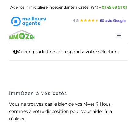
Passer
Agence immobilière indépendante à Créteil (94) –
01 45 69 91 01
au
contenu
Toggle
Navigat
ImmOzen
Aucun produit ne correspond à votre sélection.
Les biens à vendre
Les biens à louer
Gestion locative
ImmOzen à vos côtés
Vous ne trouvez pas le bien de vos rêves ? Nous
Demander une estimation
sommes à votre disposition pour vous aider à la
réaliser.