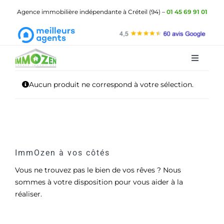
Passer
Agence immobilière indépendante à Créteil (94) –
01 45 69 91 01
au
contenu
Toggle
Navigat
ImmOzen
Aucun produit ne correspond à votre sélection.
Les biens à vendre
Les biens à louer
Gestion locative
ImmOzen à vos côtés
Vous ne trouvez pas le bien de vos rêves ? Nous
Demander une estimation
sommes à votre disposition pour vous aider à la
réaliser.