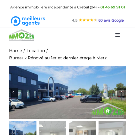
Passer
Agence immobilière indépendante à Créteil (94) –
01 45 69 91 01
au
contenu
Toggle
Navigat
ImmOzen
Home
Location
Bureaux Rénové au 1er et dernier étage à Metz
Les biens à vendre
Les biens à louer
Gestion locative
Demander une estimation