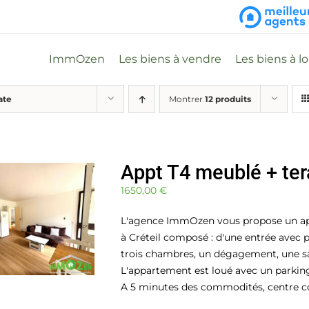
ImmOzen
Les biens à vendre
Les biens à l
ate
Montrer
12 produits
Appt T4 meublé + tera
1650,00
€
L'agence ImmOzen vous propose un app
à Créteil composé : d'une entrée avec 
trois chambres, un dégagement, une sal
L'appartement est loué avec un parking
A 5 minutes des commodités, centre co