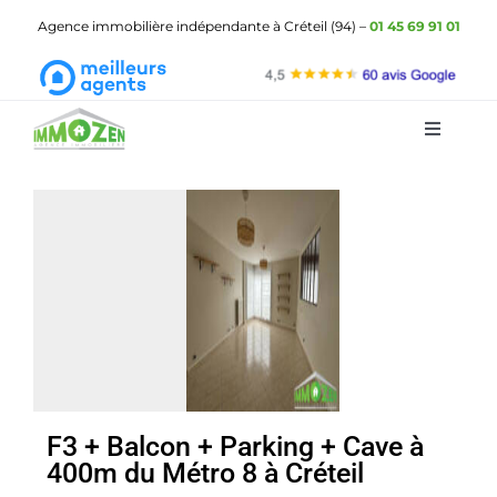
Passer
Agence immobilière indépendante à Créteil (94) –
01 45 69 91 01
au
contenu
Toggle
Navigat
ImmOzen
Les biens à vendre
Les biens à louer
Gestion locative
Demander une estimation
F3 + Balcon + Parking + Cave à
400m du Métro 8 à Créteil