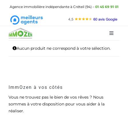
Passer
Agence immobilière indépendante à Créteil (94) –
01 45 69 91 01
au
contenu
Toggle
Navigat
ImmOzen
Aucun produit ne correspond à votre sélection.
Les biens à vendre
Les biens à louer
Gestion locative
ImmOzen à vos côtés
Vous ne trouvez pas le bien de vos rêves ? Nous
Demander une estimation
sommes à votre disposition pour vous aider à la
réaliser.